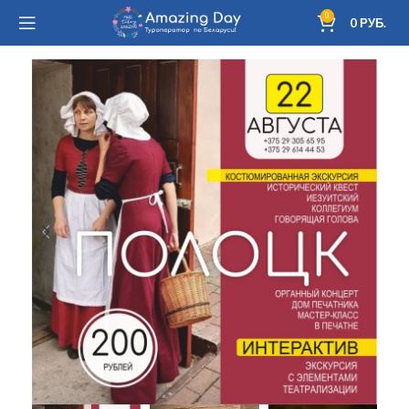
0
0
РУБ.