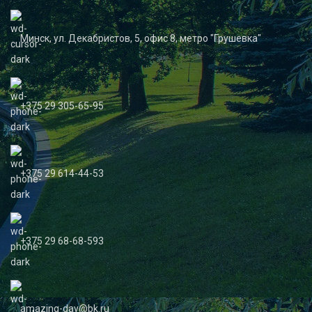
Минск, ул. Декабристов, 5, офис 8, метро "Грушевка"
+375 29 305-65-95
+375 29 614-44-53
+375 29 68-68-593
amazing-day@bk.ru