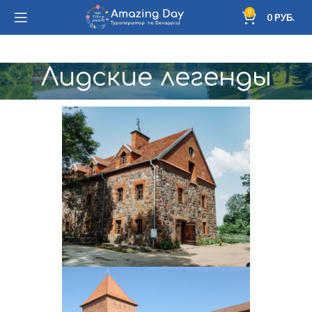
0
0
РУБ.
Лидские легенды