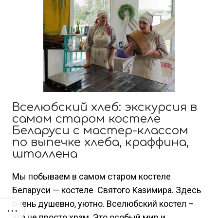
Вселюбский хлеб: экскурсия в
самом старом костеле
Беларуси с мастер-классом
по выпечке хлеба, краффина,
штоллена
Мы побываем в самом старом костеле
Беларуси — костеле Святого Казимира. Здесь
очень душевно, уютно. Вселюбский костел –
это не просто храм. Это особый мир и