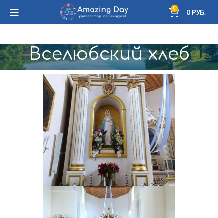
0
0
РУБ.
Вселюбский хлеб