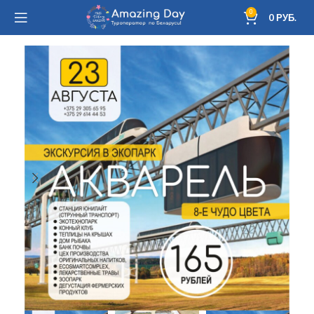
0
0
РУБ.